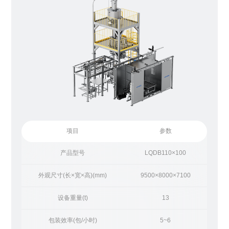
项目
参数
产品型号
LQDB110×100
外观尺寸(长×宽×高)(mm)
9500×8000×7100
设备重量(t)
13
包装效率(包/小时)
5~6