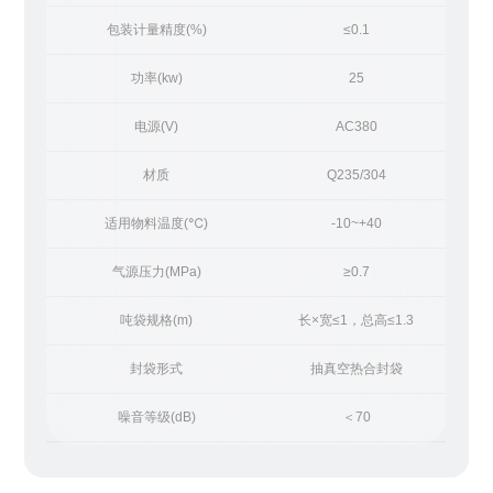
包装计量精度(%)
≤0.1
功率(kw)
25
电源(V)
AC380
材质
Q235/304
适用物料温度(℃)
-10~+40
气源压力(MPa)
≥0.7
吨袋规格(m)
长×宽≤1，总高≤1.3
封袋形式
抽真空热合封袋
噪音等级(dB)
＜70