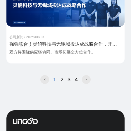
公司新闻 / 2025/06/13
强强联合！灵鸽科技与无锡城投达成战略合作，开启
价值共创新征程
双方将围绕供应链协同、市场拓展全方位合作。
1
2
3
4

