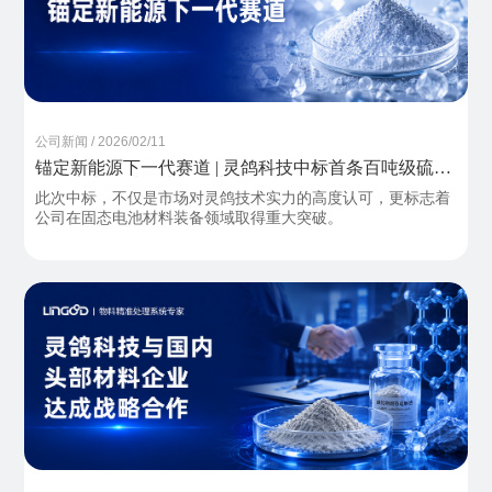
公司新闻 / 2026/02/11
锚定新能源下一代赛道 | 灵鸽科技中标首条百吨级硫化
物固态电解质连续化整线项目
此次中标，不仅是市场对灵鸽技术实力的高度认可，更标志着
公司在固态电池材料装备领域取得重大突破。