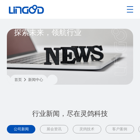
探索未来，领航行业
首页

新闻中心
行业新闻，尽在灵鸽科技
公司新闻
展会资讯
灵鸽技术
客户案例